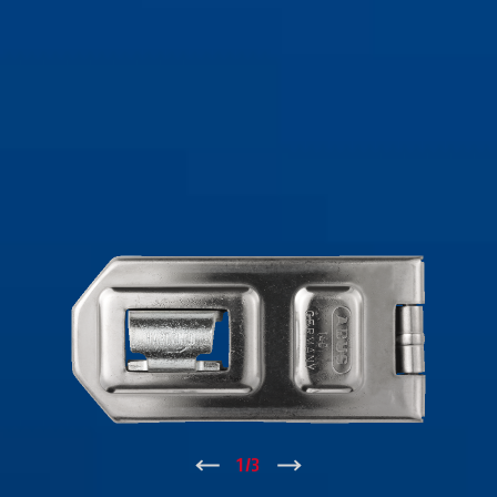
↑
1
/
3
↓