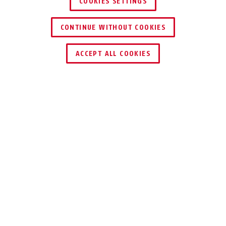
COOKIES SETTINGS
CONTINUE WITHOUT COOKIES
ACCEPT ALL COOKIES
Description
140
PORTE-CADENAS
DISKUS®
Le facteur de sécurité du porte-cadenas