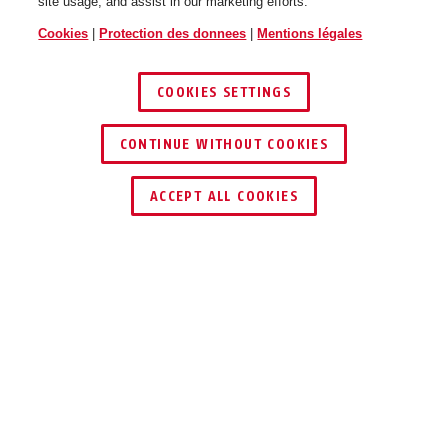
site usage, and assist in our marketing efforts.
Cookies
|
Protection des donnees
|
Mentions légales
COOKIES SETTINGS
CONTINUE WITHOUT COOKIES
ACCEPT ALL COOKIES
AVANTAGES DU PRODUIT
TÉLÉCHARGEMENTS