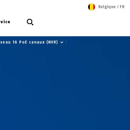
Belgique
/
FR
rvice
éseau 16 PoE canaux (NVR)