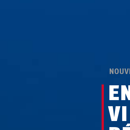
NOUV
E
V