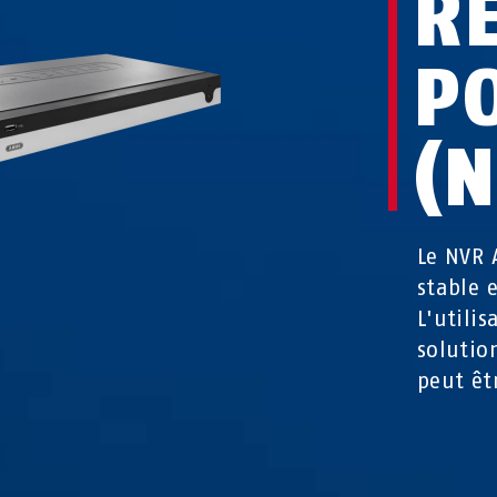
R
P
(
Le NVR 
stable 
L'utili
solutio
peut êt