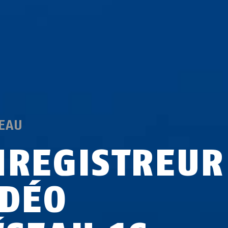
EAU
NREGISTREUR
IDÉO