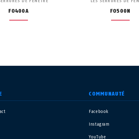
SERRURES DE FENÊTRE
LES SERRURES DE FE
FO400A
FO500N
E
COMMUNAUTÉ
act
Facebook
nited Kingdom
International
Instagram
sterreich
Nederland
YouTube