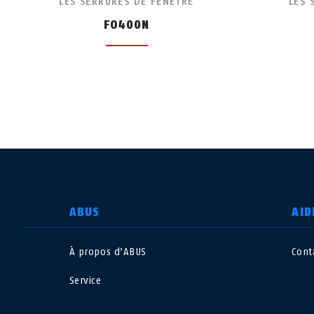
LES SERRURES DE FENÊTRE
LES 
FO400N
CHOISIR UN PAYS
ABUS
AID
À propos d'ABUS
Cont
Deutschland
U
Service
Canada
Ö