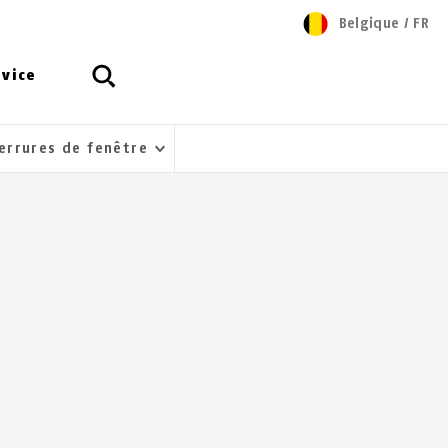
Belgique
/
FR
rvice
serrures de fenêtre