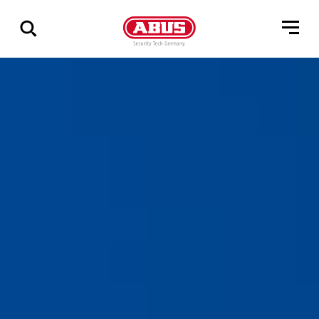
Zeige
alle
Ergebnisse