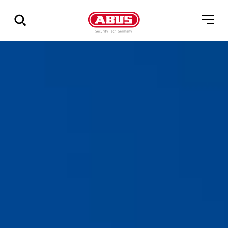
Zeige
alle
Ergebnisse