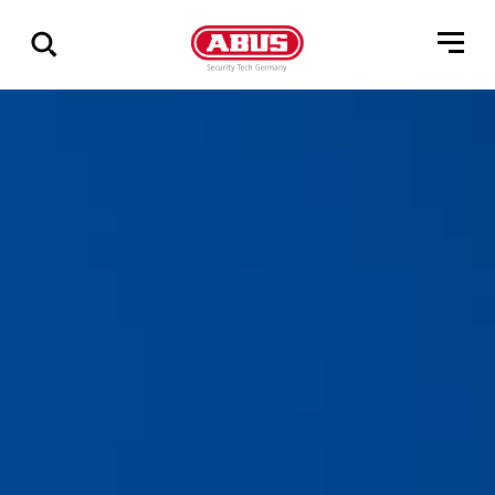
Zeige
alle
Ergebnisse