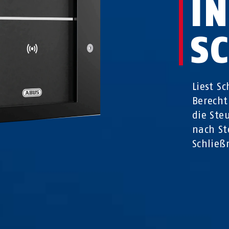
I
S
Liest S
Berecht
die Ste
nach St
Schließ