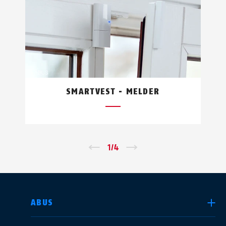
SMARTVEST - MELDER
←
1
/
4
→
LAND AUSWÄHLEN
ABUS