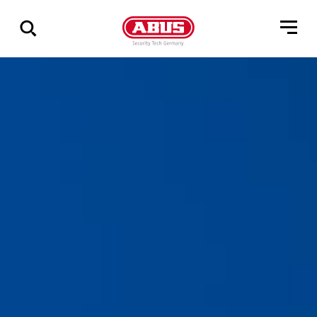
Zeige
alle
Ergebnisse