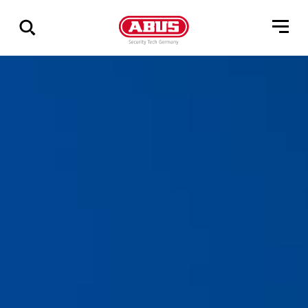
Zeige
alle
Ergebnisse