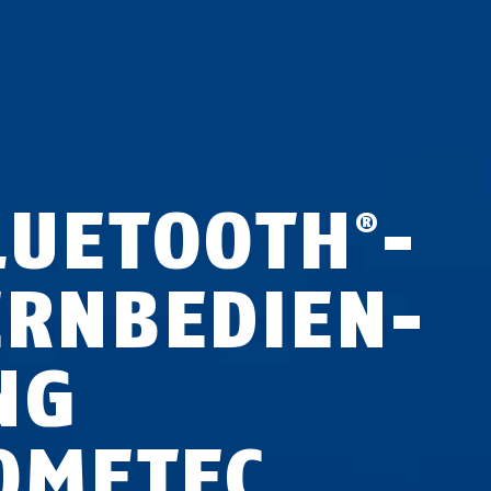
LUETOOTH
-
®
RN­BE­DIEN­
NG
OMETEC