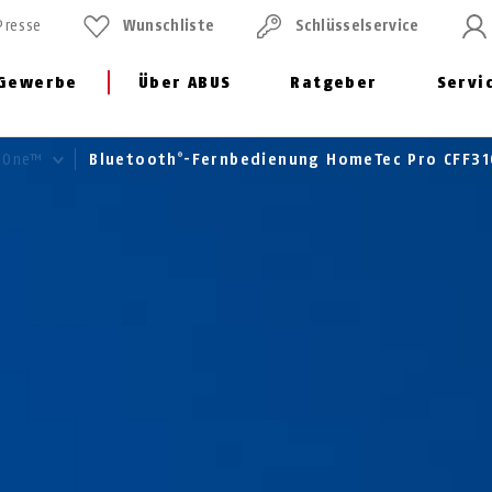
Presse
Wunschliste
Schlüssel­service
Gewerbe
Über ABUS
Ratgeber
Servi
 One™
Bluetooth
-Fernbedienung HomeTec Pro CFF3
®