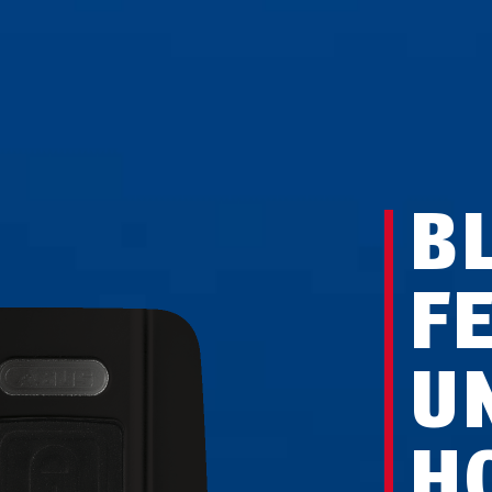
B
FE
U
H