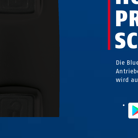
P
S
Die Blu
Antrieb
wird au