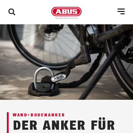
Zeige
alle
Ergebnisse
WAND-BO­DEN­AN­KER
DER ANKER FÜR