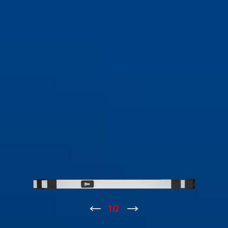
↑
1
/
2
↓