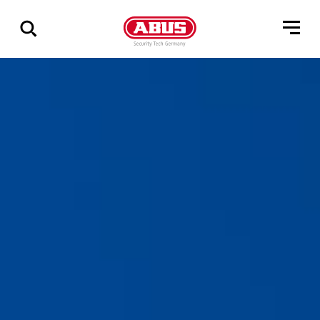
Zeige
alle
Ergebnisse