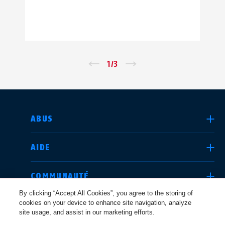
←
1
/
3
→
CHOISIR UN PAYS
ABUS
AIDE
Deutschland
United Kingdom
COMMUNAUTÉ
By clicking “Accept All Cookies”, you agree to the storing of
cookies on your device to enhance site navigation, analyze
QUESTIONS JURIDIQUES
site usage, and assist in our marketing efforts.
International
USA