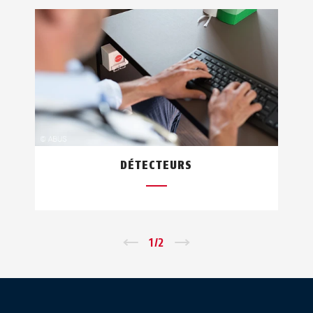
DÉTECTEURS
←
1
/
2
→