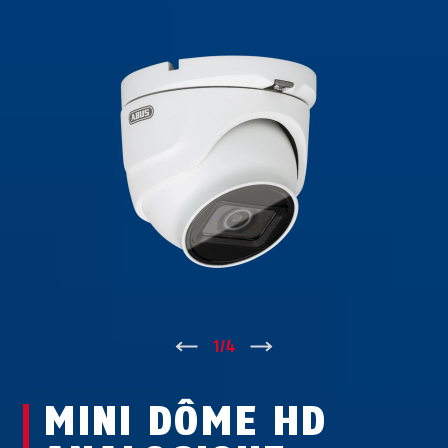
↑
1
/
4
↓
MINI DÔME HD