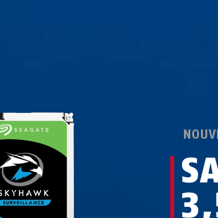
NOUV
S
3,