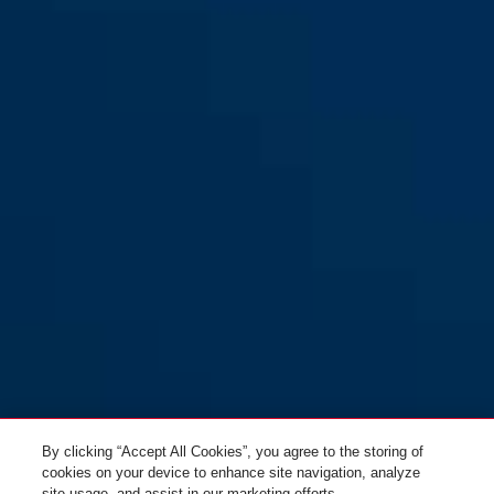
Smiley 3.0 blue croco S
grey horse
Smiley 3.0 blue croco M
blue whale
Smiley 3.0 blue whale S
grey police
Smiley 3.0 blue whale M
candid purple
By clicking “Accept All Cookies”, you agree to the storing of
cookies on your device to enhance site navigation, analyze
site usage, and assist in our marketing efforts.