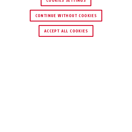
COOKIES SETTINGS
CONTINUE WITHOUT COOKIES
SCHLÜSSEL­SERVICE
HÄNDLER FINDEN
ACCEPT ALL COOKIES
Smiley 3.0 candid purple S
shiny blue
Smiley 3.0 candid purple M
green robo
Beschreibung
SMILEY 3.0
MEHR SCHUTZ FÜR
DIE KLEINSTEN
Smiley 3.0 candid yellow S
shiny yellow
Smiley 3.0 candid yellow M
shiny red
Unser meistverkaufter Kleinkindhelm