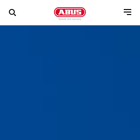
Zeige
alle
Ergebnisse