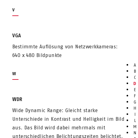
V
VGA
Bestimmte Auflösung von Netzwerkkameras:
640 x 480 Bildpunkte
A
B
W
C
D
E
F
WDR
G
H
Wide Dynamic Range: Gleicht starke
I
Unterschiede in Kontrast und Helligkeit im Bild
L
M
aus. Das Bild wird dabei mehrmals mit
N
unterschiedlichen Belichtungszeiten belichtet.