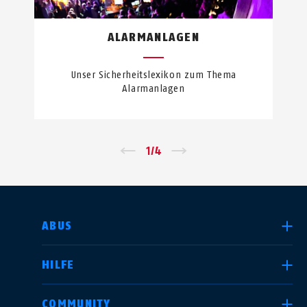
ALARMANLAGEN
Unser Sicherheitslexikon zum Thema
Alarmanlagen
←
1
/
4
→
LAND AUSWÄHLEN
ABUS
HILFE
Deutschland
United Kingdom
COMMUNITY