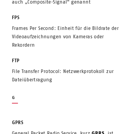
auch „Composite-Signal" genannt
FPS
Frames Per Second: Einheit für die Bildrate der
Videoaufzeichnungen von Kameras oder
Rekordern
FTP
File Transfer Protocol: Netzwerkprotokoll zur
Dateiübertragung
G
GPRS
General Packet Radio Service, kurz
GPRS
, ist