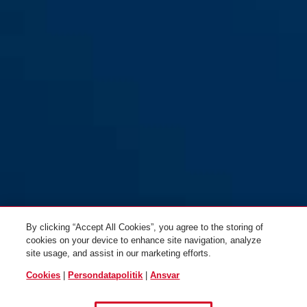
72IB/30 gul
grøn
72IB/30 rød
rød
By clicking “Accept All Cookies”, you agree to the storing of
cookies on your device to enhance site navigation, analyze
site usage, and assist in our marketing efforts.
Cookies
|
Persondatapolitik
|
Ansvar