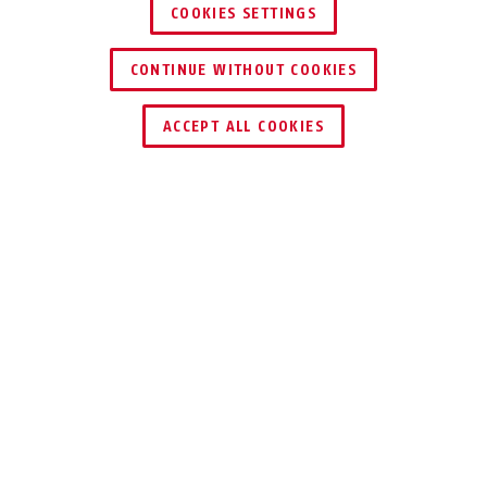
COOKIES SETTINGS
72IB/30HB50 rød
CONTINUE WITHOUT COOKIES
ACCEPT ALL COOKIES
Beskrivelse
72/30 & 72IB/30
SIKKERHEDSLÅS
Med vores hængelås 72/30 til
industriskring skaber du mere sikkerhed