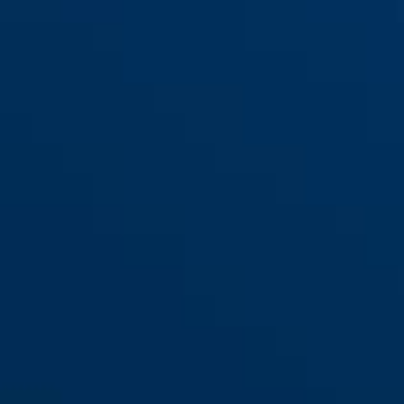
72IB/30 blå
blå
72IB/30 grøn
gul