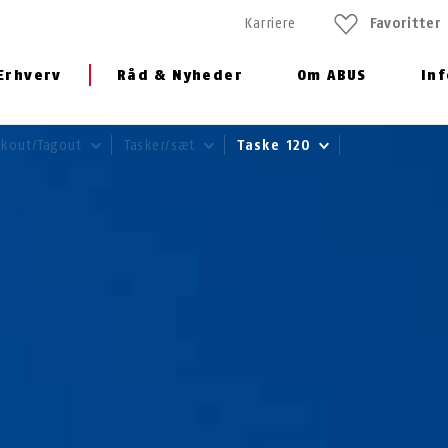
Karriere
Favoritter
Erhverv
Råd & Nyheder
Om ABUS
In
ockout/Tagout
Tasker/sæt
Taske 120