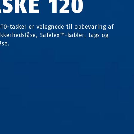
ASKE 120
OTO-tasker er velegnede til opbevaring af
sikkerhedslåse, Safelex™-kabler, tags og
åse.