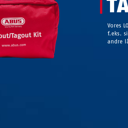
T
Vores L
f.eks. 
andre l