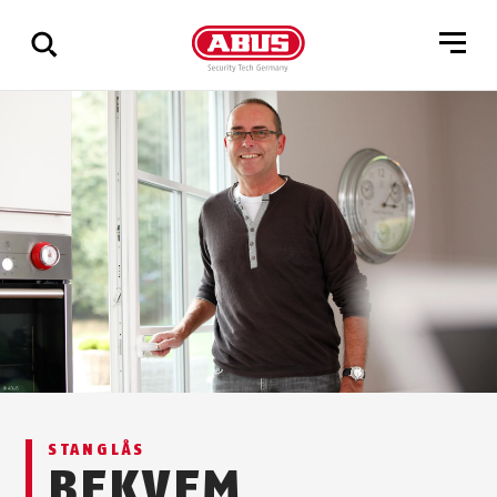
Vis
alle
resultater
STANGLÅS
BEKVEM