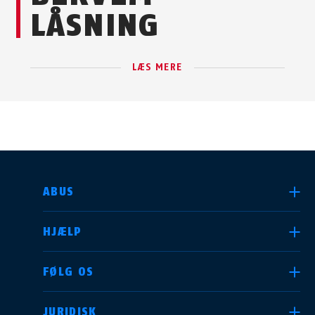
LÅSNING
LÆS MERE
VÆLG DIT LAND
ABUS
HJÆLP
Deutschland
United Kingdom
FØLG OS
JURIDISK