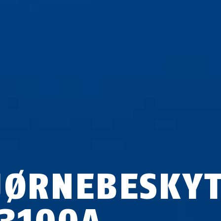
JØRNEBESKY