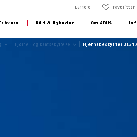
Karriere
Favoritter
Erhverv
Råd & Nyheder
Om ABUS
In
ng
Hjørne - og kantbekyttelse
Hjørnebeskytter JC3