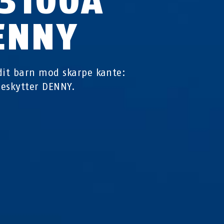
C3100A
ENNY
dit barn mod skarpe kante:
eskytter DENNY.