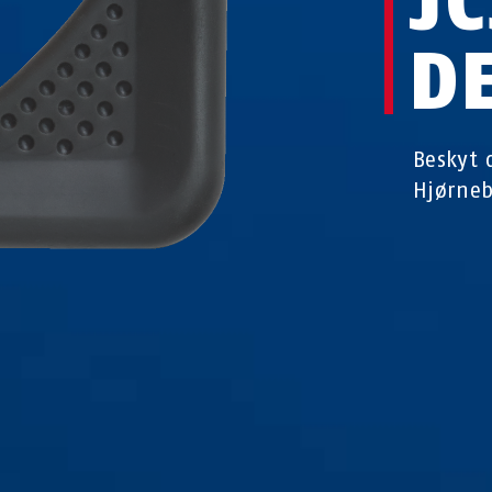
J
D
Beskyt 
Hjørneb