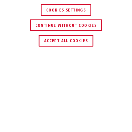
COOKIES SETTINGS
CONTINUE WITHOUT COOKIES
ACCEPT ALL COOKIES
Beskrivelse
275
SIKKERHED ER
VIGTIG. HVIS DEN
ENDDA ER