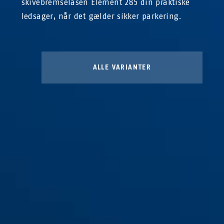
skivebremselåsen Element 285 din praktiske
ledsager, når det gælder sikker parkering.
ALLE VARIANTER