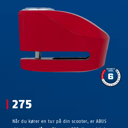
275
Når du kører en tur på din scooter, er ABUS