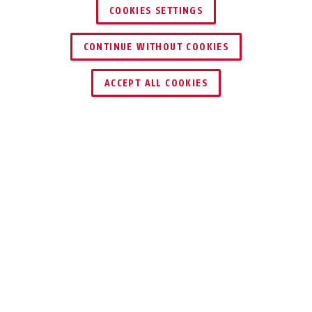
COOKIES SETTINGS
CONTINUE WITHOUT COOKIES
ACCEPT ALL COOKIES
Beskrivelse
CITYCHAIN™ 1010
IDEEL
BESKYTTELSE VED
HØJ RISIKO FOR