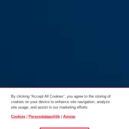
CityChain™ 1010/140 sort
By clicking “Accept All Cookies”, you agree to the storing of
cookies on your device to enhance site navigation, analyze
site usage, and assist in our marketing efforts.
Cookies
|
Persondatapolitik
|
Ansvar