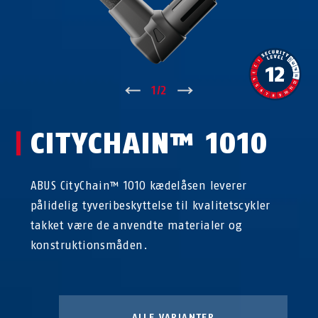
↑
1
/
2
↓
CITYCHAIN™ 1010
ABUS CityChain™ 1010 kædelåsen leverer
pålidelig tyveribeskyttelse til kvalitetscykler
takket være de anvendte materialer og
konstruktionsmåden.
ALLE VARIANTER