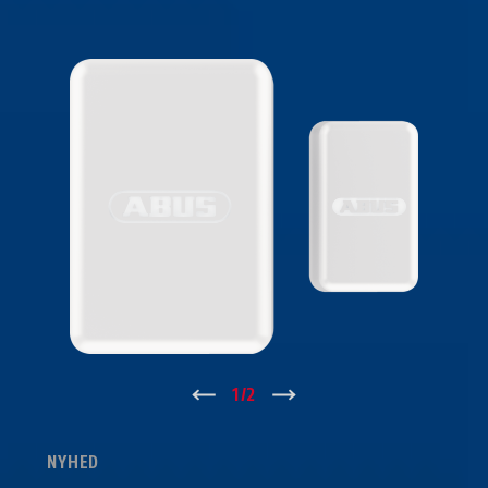
↑
1
/
2
↓
NYHED