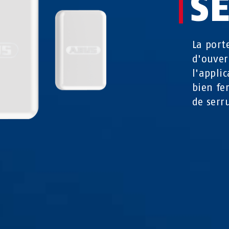
S
La port
d'ouver
l'appli
bien fe
de serr