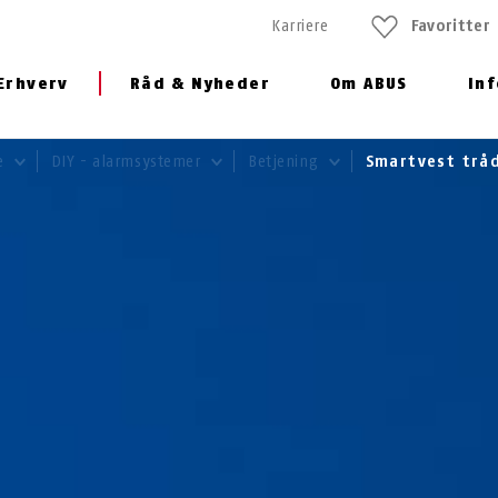
Karriere
Favoritter
Erhverv
Råd & Nyheder
Om ABUS
In
e
DIY - alarmsystemer
Betjening
Smartvest trå