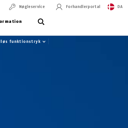
Nøgleservice
Forhandlerportal
DA
formation
dløs funktionstryk