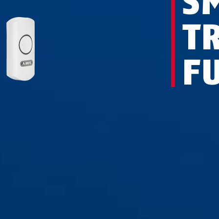
S
T
F