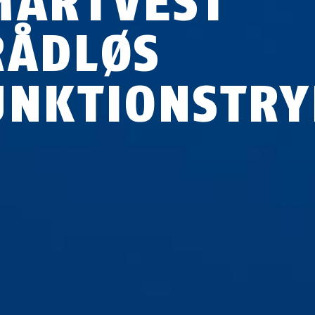
MARTVEST
RÅDLØS
UNKTIONSTRY