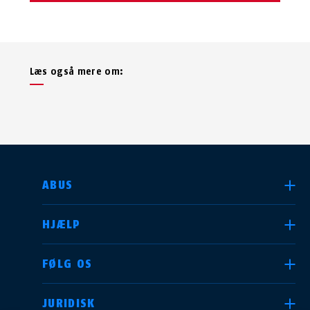
Læs også mere om:
VÆLG DIT LAND
ABUS
HJÆLP
Deutschland
United Kingdom
FØLG OS
JURIDISK