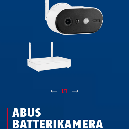
↑
1
/
7
↓
ABUS
BATTERIKAMERA