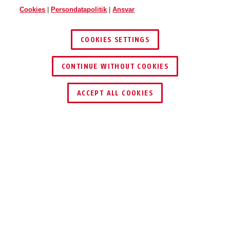
Cookies
|
Persondatapolitik
|
Ansvar
COOKIES SETTINGS
CONTINUE WITHOUT COOKIES
ACCEPT ALL COOKIES
Beskrivelse
PPIC91000
ENKELT. ALSIDIG.
SIKKERT