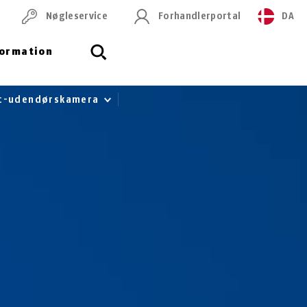
Nøgleservice
Forhandlerportal
DA
formation
lt-udendørskamera