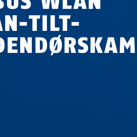
BUS WLAN
N-TILT-
DENDØRSKAM