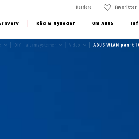
Karriere
Favoritter
Erhverv
Råd & Nyheder
Om ABUS
In
e
DIY - alarmsystemer
Video
ABUS WLAN pan-ti