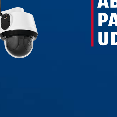
A
PA
U