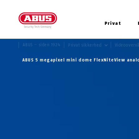
Privat
DU ER HER:
ABUS – siden 1924
Privat sikkerhed
Videooverv
ABUS 5 megapixel mini dome FlexNiteView ana