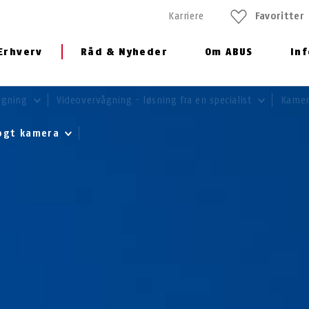
Karriere
Favoritter
Erhverv
Råd & Nyheder
Om ABUS
In
ågning
Videovervågning - løsning fra en specialist
Kame
logt kamera