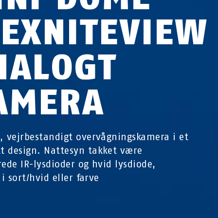
LEXNITEVIEW
NALOGT
AMERA
, vejrbestandigt overvågningskamera i et
 design. Nattesyn takket være
rede IR-lysdioder og hvid lysdiode,
 i sort/hvid eller farve