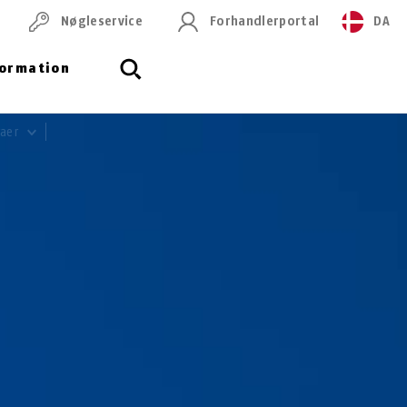
Nøgleservice
Forhandlerportal
DA
formation
raer