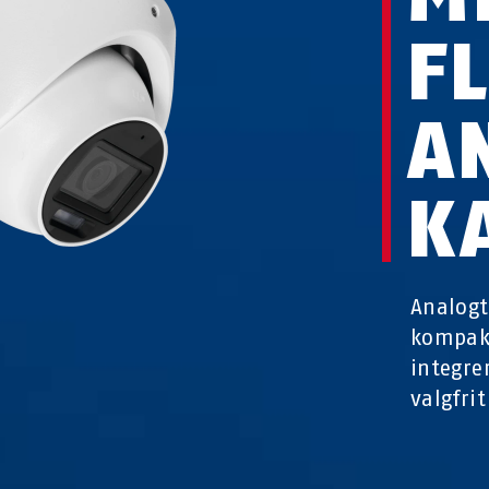
F
A
K
Analogt
kompakt
integre
valgfrit