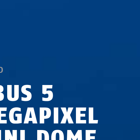
D
BUS 5
EGAPIXEL
INI DOME