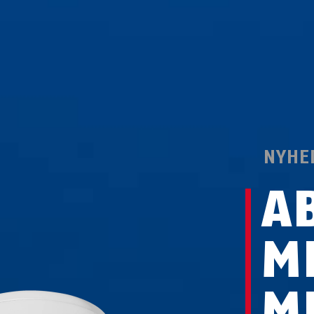
NYHE
A
M
M