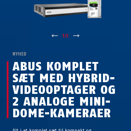
↑
1
/
3
↓
NYHED
ABUS KOMPLET
SÆT MED HYBRID-
VIDEOOPTAGER OG
2 ANALOGE MINI-
DOME-KAMERAER
Alt i et komplet sæt til kompakt og