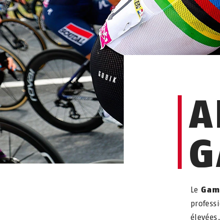
A
G
Le
Gam
profess
élevées