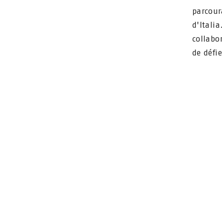
parcour
d'Itali
collabo
de défie