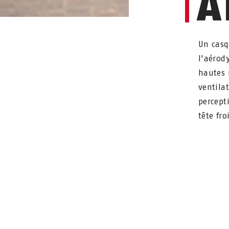
A
Un casq
l'aérod
hautes 
ventila
percept
tête fr