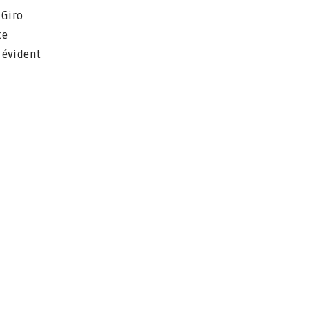
 Giro
te
 évident