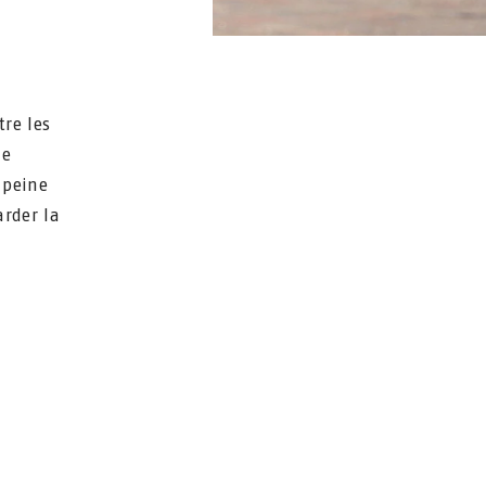
tre les
ne
 peine
rder la