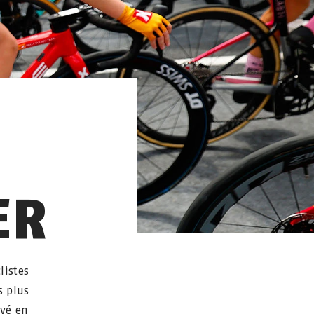
ER
listes
s plus
uvé en