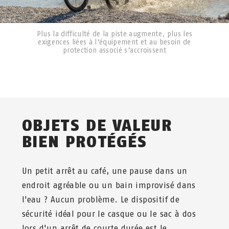
circuit sont-ils majoritairement
VÊTEMENTS
bitumés ? Ou roulerez-vous en priorité
sur des chemins de terre et des sentiers
De bons vêtements de cyclisme avec un
de randonnée ?
rembourrage suffisant
Plus la difficulté de la piste augmente, plus les
Pour planifier votre itinéraire, il existe
exigences liées à l’équipement et au besoin de
Des vêtements imperméables,
sur internet des sites et des
protection associé s’accroissent
éventuellement. Un coupe-vent ou​​​une
applications utiles qui peuvent être
veste de pluie
utilisés comme guide.
Équipement de pluie
HYGIÈNE
Crème solaire
OBJETS DE VALEUR
Papier hygiénique
Mouchoirs en papier
BIEN PROTÉGÉS
Une bonne crème pour les fesses ;-)
TROUSSE À PHARMACIE DE
Un petit arrêt au café, une pause dans un
VOYAGE
endroit agréable ou un bain improvisé dans
l'eau ? Aucun problème. Le dispositif de
Pansements
Bandage
sécurité idéal pour le casque ou le sac à dos
Pince à tiques
lors d'un arrêt de courte durée est le
Protection anti-moustiques