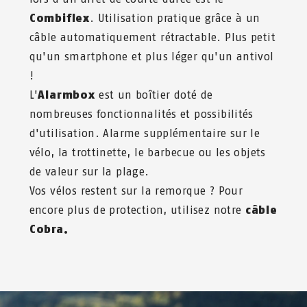
Médicaments analgésiques
Combiflex
. Utilisation pratique grâce à un
Produit désinfectant
Pansements spécial ampoules
câble automatiquement rétractable. Plus petit
qu'un smartphone et plus léger qu'un antivol
TECHNOLOGIE
!
L'
Alarmbox
est un boîtier doté de
Appareil photo
Batterie de secours
nombreuses fonctionnalités et possibilités
Téléphone portable
Ordinateur de vélo
d'utilisation. Alarme supplémentaire sur le
Compteur de vitesse
vélo, la trottinette, le barbecue ou les objets
SÉCURITÉ
de valeur sur la plage.
Vos vélos restent sur la remorque ? Pour
Cadenas de sac à dos
encore plus de protection, utilisez notre
câble
Cobra.
ÉGALEMENT IMPORTANT
Carte d'identité
Carte de crédit
Carte d'assurance maladie