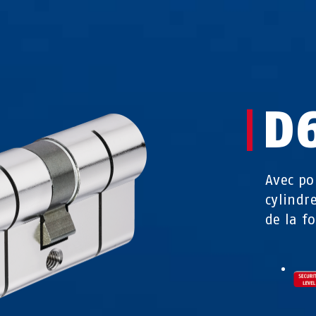
D
Avec po
cylindr
de la f