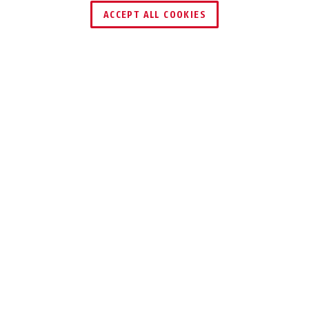
ACCEPT ALL COOKIES
Description
FUSG45000
SIRÈNE POUR LA
FAÇADE
EXTÉRIEURE
En cas d'urgence, cette sirène
extérieure bruyante attire l'attention