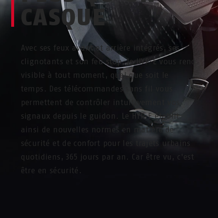
CASQUE
Avec ses feux avant et arrière intégrés, ses
clignotants et son feu stop, le HYP-E vous rend
visible à tout moment, quel que soit le
temps. Des télécommandes sans fil vous
permettent de contrôler intuitivement vos
signaux depuis le guidon. Le HYP-E établit
ainsi de nouvelles normes en matière de
sécurité et de confort pour les trajets urbains
quotidiens, 365 jours par an. Car être vu, c'est
être en sécurité.