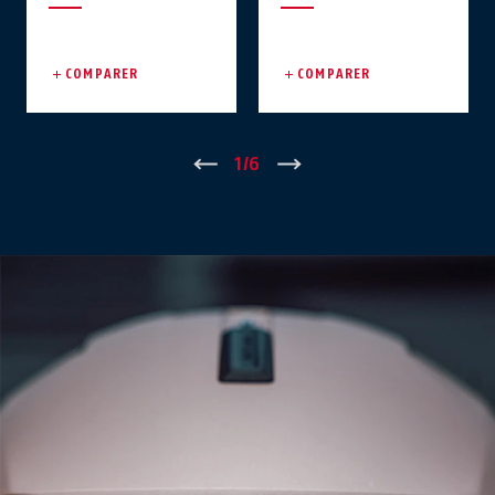
COMPARER
COMPARER
Zurück
1
/
6
Vor