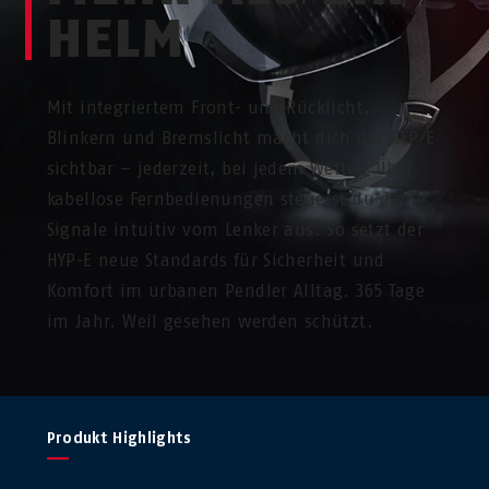
HELM
Mit integriertem Front- und Rücklicht,
Blinkern und Bremslicht macht dich der HYP-E
sichtbar – jederzeit, bei jedem Wetter. Über
kabellose Fernbedienungen steuerst du deine
Signale intuitiv vom Lenker aus. So setzt der
HYP-E neue Standards für Sicherheit und
Komfort im urbanen Pendler Alltag. 365 Tage
im Jahr. Weil gesehen werden schützt.
Produkt Highlights