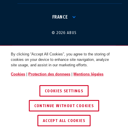
International
USA
FRANCE
Canada
© 2026 ABUS
Österreich
EN
FR
By clicking “Accept All Cookies”, you agree to the storing of
cookies on your device to enhance site navigation, analyze
Nederland
Polska
site usage, and assist in our marketing efforts.
Cookies
|
Protection des donnees
|
Mentions légales
België
Italia
COOKIES SETTINGS
NL
FR
CONTINUE WITHOUT COOKIES
Schweiz
España
DE
FR
ACCEPT ALL COOKIES