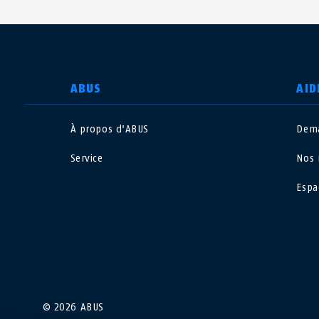
CHOISIR UN PAYS
ABUS
AID
À propos d'ABUS
Dema
Deutschland
U
Service
Nos 
Canada
Ö
Espa
EN
FR
Italia
B
México
F
Danmark
N
© 2026 ABUS