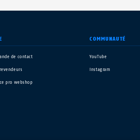
E
COMMUNAUTÉ
nde de contact
YouTube
nited Kingdom
International
revendeurs
Instagram
sterreich
Nederland
ce pro webshop
elgië
Schweiz
NL
FR
DE
FR
rance
Sverige
orge
Portugal