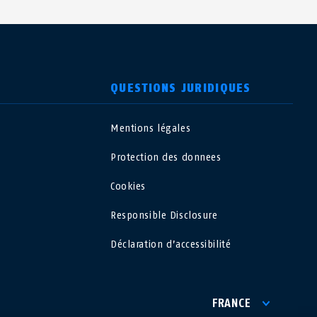
QUESTIONS JURIDIQUES
Mentions légales
USA
Protection des donnees
Polska
Cookies
Responsible Disclosure
España
Déclaration d’accessibilité
Magyarország
România
FRANCE