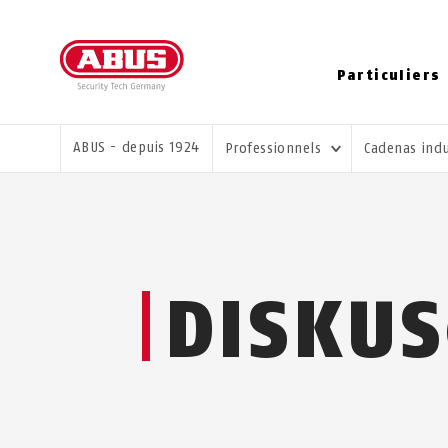
Particuliers
VOUS ÊTES ICI:
ABUS - depuis 1924
Professionnels
Cadenas indu
DISKU