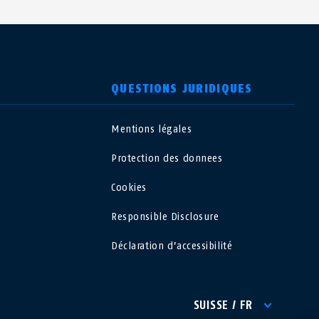
QUESTIONS JURIDIQUES
Mentions légales
USA
Protection des donnees
Polska
Cookies
Responsible Disclosure
España
Déclaration d’accessibilité
Magyarország
România
SUISSE / FR