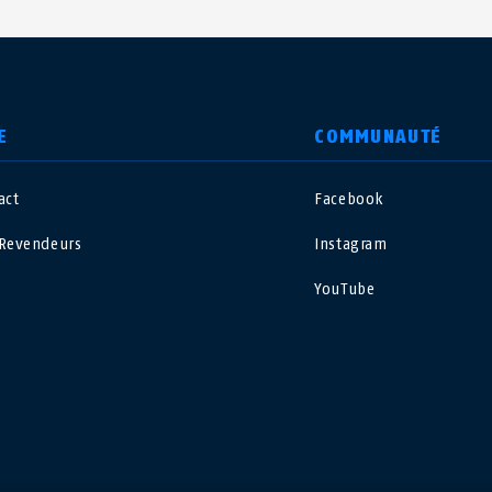
E
COMMUNAUTÉ
act
Facebook
nited Kingdom
International
Revendeurs
Instagram
sterreich
Nederland
YouTube
elgië
Schweiz
NL
FR
DE
FR
rance
Sverige
orge
Portugal