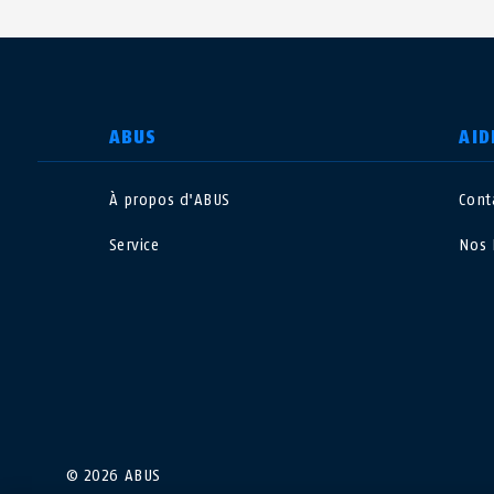
CHOISIR UN PAYS
ABUS
AID
À propos d'ABUS
Cont
Deutschland
U
Service
Nos 
Canada
Ö
EN
FR
Italia
B
México
F
Danmark
N
© 2026 ABUS