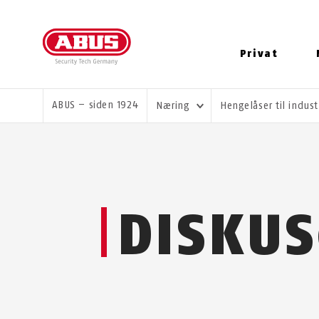
Privat
DU ER HER:
ABUS – siden 1924
Næring
Hengelåser til indust
DISKU