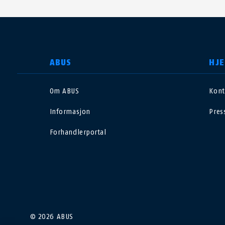
VELG LAND
ABUS
HJE
Om ABUS
Kont
Deutschland
U
Informasjon
Pres
Canada
Ö
Forhandlerportal
EN
FR
Italia
B
México
F
Danmark
N
© 2026 ABUS