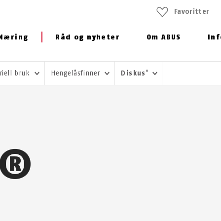
Favoritter
Næring
Råd og nyheter
Om ABUS
In
riell bruk
Hengelåsfinner
Diskus
®
S®