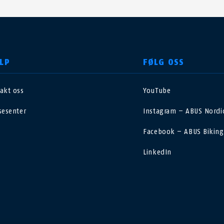
LP
FØLG OSS
akt oss
YouTube
nited Kingdom
International
sesenter
Instagram – ABUS Nordic
sterreich
Nederland
Facebook – ABUS Biking
LinkedIn
elgië
Schweiz
NL
FR
DE
FR
rance
Sverige
orge
Portugal