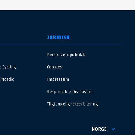
JURIDISK
Personvernpolitikk
USA
 Cycling
Cookies
Polska
 Nordic
Impressum
Responsible Disclosure
España
Tilgjengelighetserklæring
Magyarország
România
NORGE