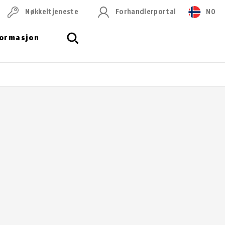
Nøkkeltjeneste
Forhandlerportal
NO
formasjon