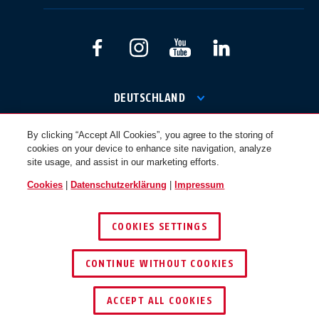
International
USA
Canada
Österreich
EN
FR
DEUTSCHLAND
By clicking “Accept All Cookies”, you agree to the storing of
© 2026 ABUS
cookies on your device to enhance site navigation, analyze
Nederland
Polska
site usage, and assist in our marketing efforts.
Cookies
|
Datenschutzerklärung
|
Impressum
België
Italia
COOKIES SETTINGS
NL
FR
CONTINUE WITHOUT COOKIES
Schweiz
España
DE
FR
ACCEPT ALL COOKIES