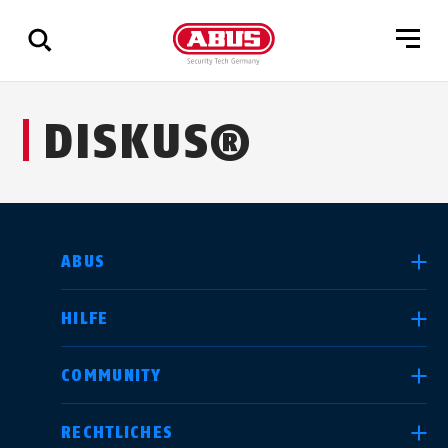
Zeige
DISKUS®
alle
Ergebnisse
LAND AUSWÄHLEN
ABUS
HILFE
Deutschland
United Kingdom
COMMUNITY
RECHTLICHES