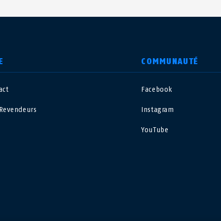
E
COMMUNAUTÉ
act
Facebook
nited Kingdom
International
Revendeurs
Instagram
sterreich
Nederland
YouTube
elgië
Schweiz
NL
FR
DE
FR
rance
Sverige
orge
Portugal