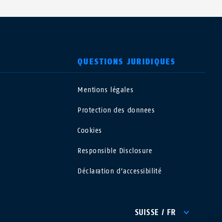
QUESTIONS JURIDIQUES
Mentions légales
USA
Protection des donnees
Polska
Cookies
Responsible Disclosure
España
Déclaration d’accessibilité
Magyarország
România
SUISSE / FR