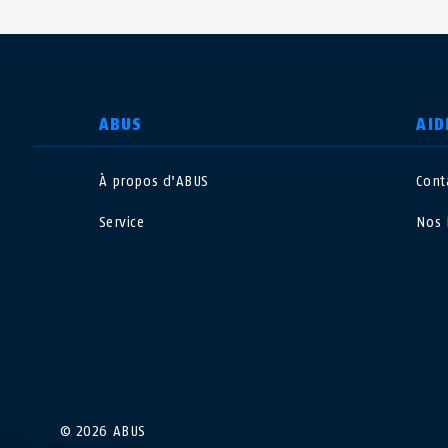
CHOISIR UN PAYS
ABUS
AID
À propos d'ABUS
Cont
Deutschland
U
Service
Nos 
Canada
Ö
EN
FR
Italia
B
México
F
Danmark
N
© 2026 ABUS