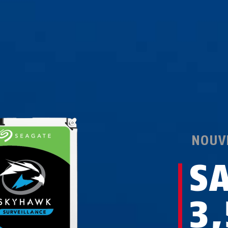
NOUV
S
3,