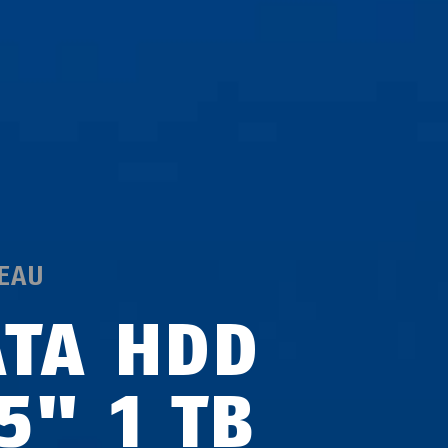
EAU
ATA HDD
5" 1 TB