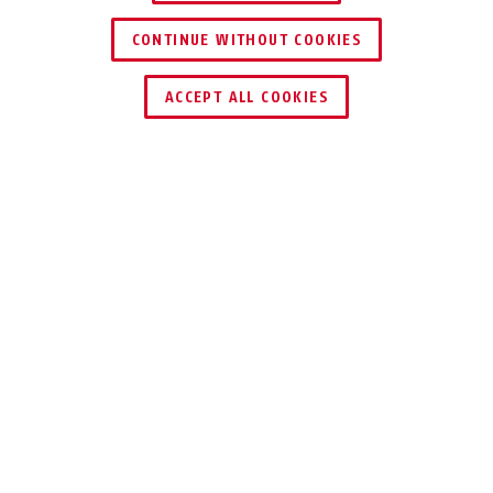
CONTINUE WITHOUT COOKIES
TROUVER UN REVENDEUR
ACCEPT ALL COOKIES
Description
TVAC40841
Le câble patch CAT 6A S/FTP PIMF offre une
transmission de données fiable pour votre
système de vidéosurveillance et peut être
utilisé de manière universelle pour relier entre
eux tous les appareils compatibles avec le