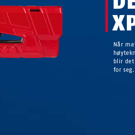
D
X
Når mat
høytekn
blir de
for seg.