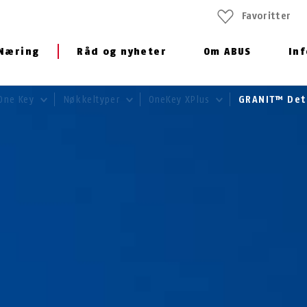
Favoritter
Næring
Råd og nyheter
Om ABUS
In
One Key
Nøkkeltyper
OneKey XPlus
GRANIT™ Det