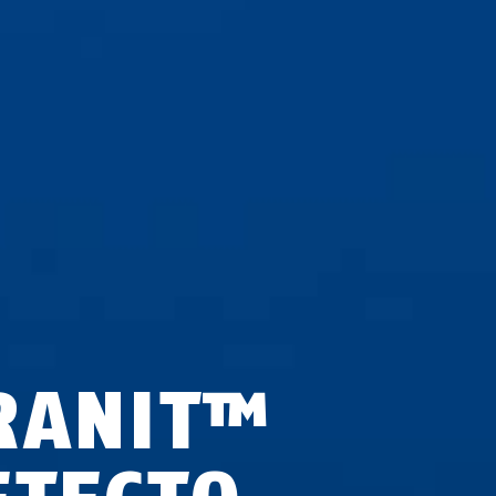
RANIT™